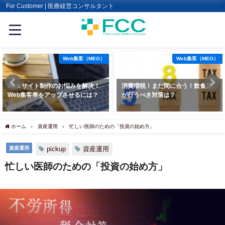
For Customer | 医療経営コンサルタント
Web集客（MEO）
Web集客（MEO）
制作のお悩みを解決！
消費増税！まだ間に合う！飲食店
リスティング
をアップさせるには？
が行うべき対策は？
ング広告の基
ホーム
資産運用
忙しい医師のための「投資の始め方」
資産運用
pickup
資産運用
忙しい医師のための「投資の始め方」