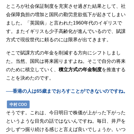
ところが社会保証制度を充実させ過ぎた結果として、社
会保障負担の増加と国民の勤労意欲低下が起きてしまい
ました。「英国病」と言われた1960年代のイギリスで
す。またイギリスも少子高齢化が進んでいるので、賦課
方式で現役世代に頼るのには限界が出てきます。
そこで賦課方式の年金を削減する方向にシフトしまし
た。当然、国民は将来困りますよね。そこで自分の将来
のために積立していく、
積立方式の年金制度
を推進する
ことを決めたのです。
──香港の人は65歳まで
お
ろすことができないのですね。
中村 COO
そうです。これは、今日明日で株価が上がった下がった
というような目先の話ではないんですね。毎日、井戸を
少しずつ掘り続ける感じと言えば良いでしょうか。いつ